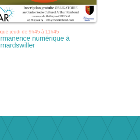
que jeudi de 9h45 à 11h45
le 2ème vendre
rmanence numérique à
Permanenc
rnardswiller
Niedernai