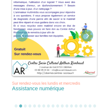
 à
Sur rendez-vous les lundis et mercredis
Ch
Assistance numérique
P
M