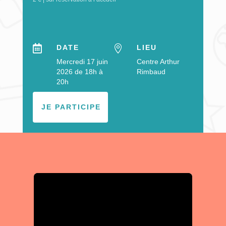

DATE

LIEU
Mercredi 17 juin
Centre Arthur
2026 de 18h à
Rimbaud
20h
JE PARTICIPE