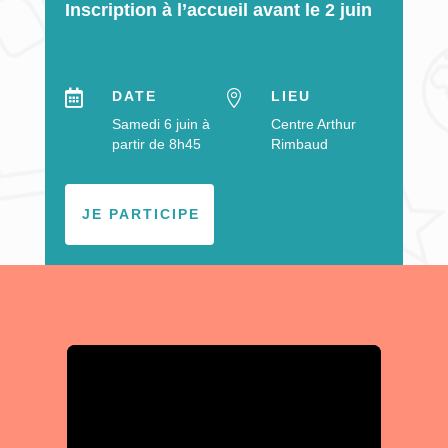
Inscription à l’accueil avant le 2 juin

DATE

LIEU
Samedi 6 juin à
Centre Arthur
partir de 8h45
Rimbaud
JE PARTICIPE