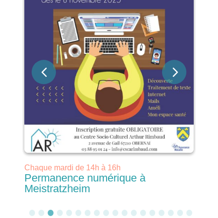
Chaque mardi de 14h à 16h
ch
Permanence numérique à
P
Meistratzheim
Be