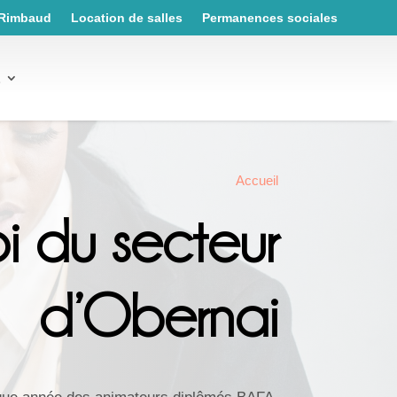
 Rimbaud
Location de salles
Permanences sociales
a
Accueil
i du secteur
d’Obernai